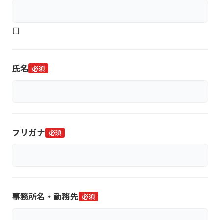
口
氏名
必須
フリガナ
必須
事務所名・勤務先
必須