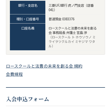
銀行・支店名
三菱UFJ銀行 虎ノ門支店（店番
041）
種別・口座番号
普通預金 0383376
口座名義
ロースクールと法曹の未来を創る
会 事務局長 弁護士 宮島 渉
（ロースクール ト ホウソウノ ミ
ライヲツクルカイ ミヤジマ ワタ
ル）
ロースクールと法曹の未来を創る会 規約
会費規程
入会申込フォーム